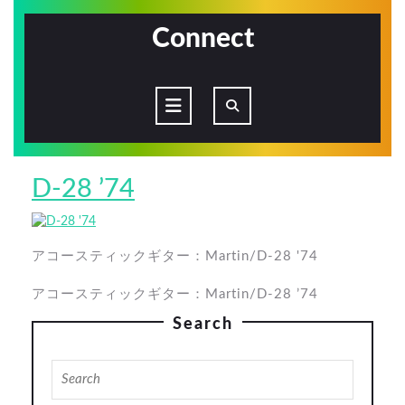
Skip
to
Connect
content
Open
Button
D-
D-28 ’74
28
’74
アコースティックギター：Martin/D-28 '74
アコースティックギター：Martin/D-28 ’74
Search
Search
for: