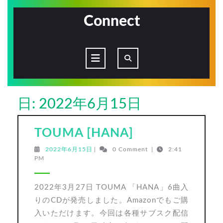
Skip
to
Connect
content
Open
Button
日:
2022年6月15日
TOUMA
TOUMA [HANA]
[HANA]
2022
2022年6月15日
|
0 Comment
|
2:41
年
PM
6
月
15
2022年3月27日 TOUMA 「HANA」6曲入
日
りのCDが発売しました。Amazonでもご購
入いただけます。今回は各種サブスク配信